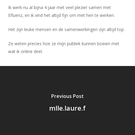
Ik werk nu al bijna 4 jaar met veel plezier samen met
Efluenz, en ik vind het altijd fijn om met hen te werken.
Het zijn leuke mensen en de samenwerkingen zijn altijd top.
Ze weten precies hoe ze mijn publiek kunnen boeien met
wat ik online deel.
Previous Post
mlle.laure.f