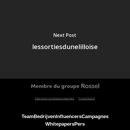
Next Post
lessortiesdunelilloise
Algemene verkoopvoorwaarden
Privacybeleid
Team
Bedrijven
Influencers
Campagnes
Whitepapers
Pers