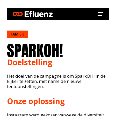
Skip
to
Menu
main
content
FAMILIE
SPARKOH!
Doelstelling
Het doel van de campagne is om SparkOH! in de
kijker te zetten, met name de nieuwe
tentoonstellingen.
Onze oplossing
Instagram werd gekozen vanwege de diversiteit