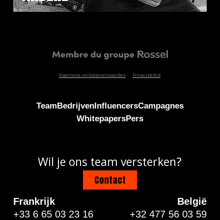
Algemene verkoopvoorwaarden
Privacybeleid
Team
Bedrijven
Influencers
Campagnes
Whitepapers
Pers
Wil je ons team versterken?
Contact
Frankrijk
België
+33 6 65 03 23 16
+32 477 56 03 59