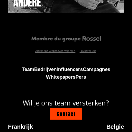
ANDERE
Algemene verkoopvoorwaarden
Privacybeleid
Team
Bedrijven
Influencers
Campagnes
Whitepapers
Pers
Wil je ons team versterken?
Contact
Frankrijk
België