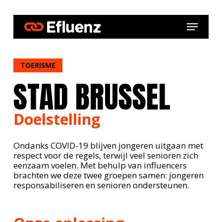
Skip
to
Menu
main
content
TOERISME
STAD BRUSSEL
Doelstelling
Ondanks COVID-19 blijven jongeren uitgaan met
respect voor de regels, terwijl veel senioren zich
eenzaam voelen. Met behulp van influencers
brachten we deze twee groepen samen: jongeren
responsabiliseren en senioren ondersteunen.