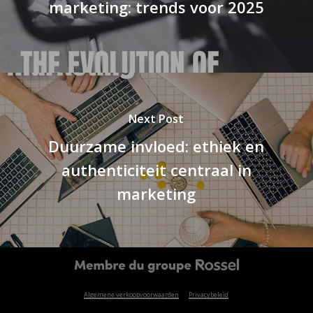
marketing: trends voor 2025
Next Post
Duurzame invloed: ethiek en
authenticiteit centraal in
marketing
Algemene verkoopvoorwaarden
Privacybeleid