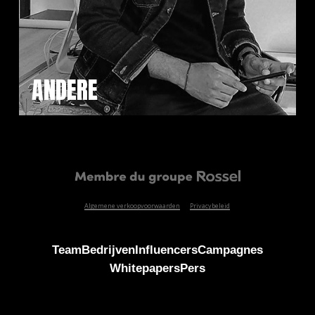
ANDERE
Algemene verkoopvoorwaarden
Privacybeleid
Team
Bedrijven
Influencers
Campagnes
Whitepapers
Pers