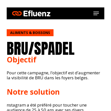
Skip
to
Menu
main
content
ALIMENTS & BOISSONS
BRU/SPADEL
Objectif
Pour cette campagne, l’objectif est d’augmenter
la visibilité de BRU dans les foyers belges.
Notre solution
nstagram a été préféré pour toucher une
audience de 25 à 50 ans avec ses divers