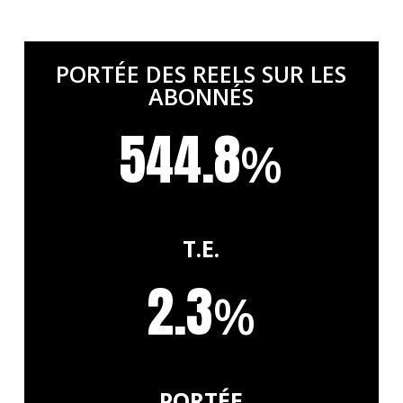
PORTÉE DES REELS SUR LES
ABONNÉS
544.8
%
T.E.
2.3
%
PORTÉE