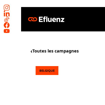
Skip
to
main
content
‹
Toutes les campagnes
BELGIQUE