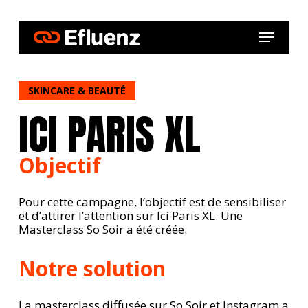
Skip
to
Menu
main
content
SKINCARE & BEAUTÉ
ICI PARIS XL
Objectif
Pour cette campagne, l’objectif est de sensibiliser
et d’attirer l’attention sur Ici Paris XL. Une
Masterclass So Soir a été créée.
Notre solution
La masterclass diffusée sur So Soir et Instagram a