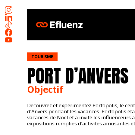
Skip
to
main
content
TOURISME
PORT D’ANVERS
Objectif
Découvrez et expérimentez Portopolis, le cent
d’Anvers pendant les vacances. Portopolis éta
vacances de Noël et a invité les influenceurs 
expositions remplies d’activités amusantes et