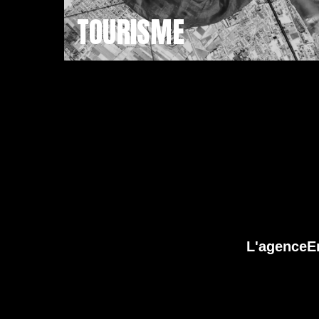
TOURISME
L'agence
E