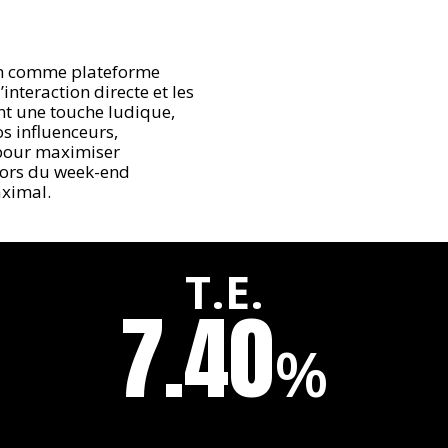
am comme plateforme
’interaction directe et les
ent une touche ludique,
os influenceurs,
 pour maximiser
 lors du week-end
aximal.
T.E.
7.40
%