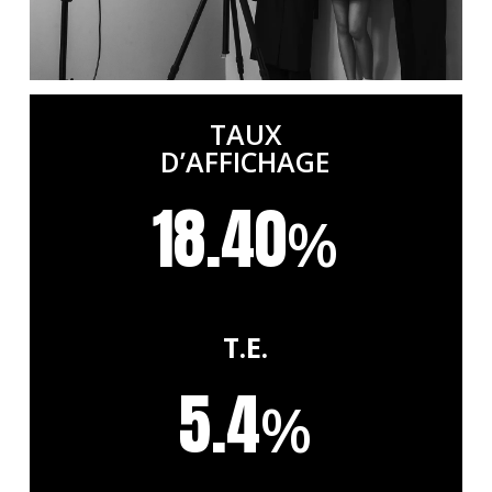
TAUX
D’AFFICHAGE
18.40
%
T.E.
5.4
%