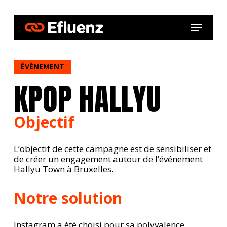
Skip
to
Menu
main
content
ÉVÈNEMENT
KPOP HALLYU
Objectif
L’objectif de cette campagne est de sensibiliser et
de créer un engagement autour de l’événement
Hallyu Town à Bruxelles.
Notre solution
Instagram a été choisi pour sa polyvalence ,